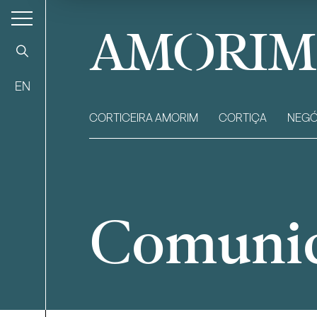
AMORIM
EN
CORTICEIRA AMORIM
CORTIÇA
NEGÓ
Comuni
Filtrar