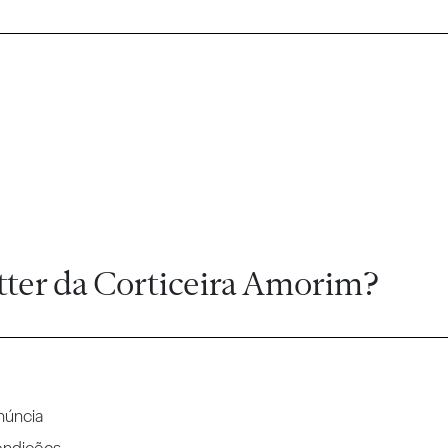
tter da Corticeira Amorim?
núncia
ondições