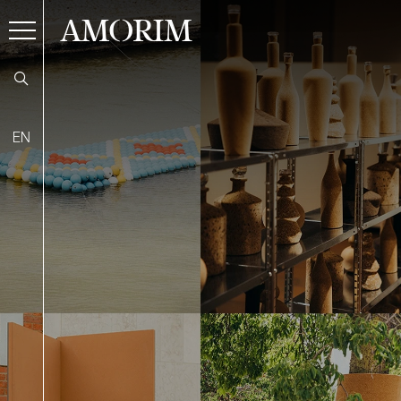
AMORIM
EN