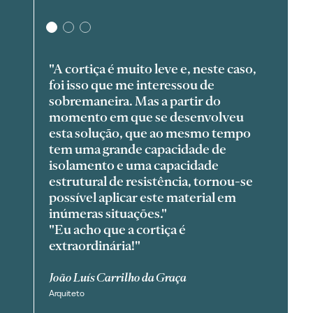
2
3
em no
"A cortiça é muito leve e, neste caso,
"Não p
foi isso que me interessou de
criar
z mais
sobremaneira. Mas a partir do
de cor
momento em que se desenvolveu
fusão 
esta solução, que ao mesmo tempo
funçã
 dá à
tem uma grande capacidade de
a cort
isolamento e uma capacidade
que li
estrutural de resistência, tornou-se
graças
possível aplicar este material em
que li
inúmeras situações."
pessoa
"Eu acho que a cortiça é
prese
extraordinária!"
possib
João Luís Carrilho da Graça
Sou Fu
Arquiteto
Arquitet