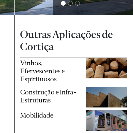
2
3
Outras Aplicações de
Cortiça
Vinhos,
Efervescentes e
Espirituosos
Construção e Infra-
Estruturas
Mobilidade