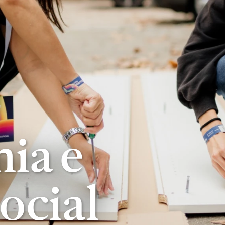
ia e
ocial