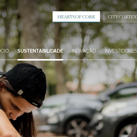
HEARTS OF CORK
CITY CORTEX
CIO
SUSTENTABILIDADE
INOVAÇÃO
INVESTIDORES