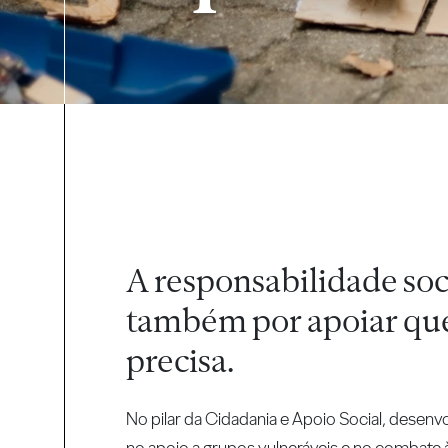
A responsabilidade soc
também por apoiar qu
precisa.
No pilar da Cidadania e Apoio Social, desenv
no apoio a grupos vulneráveis e no combate à