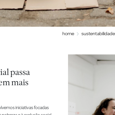
home
sustentabilidade
ial passa
em mais
olvemos iniciativas focadas
 pobreza e à exclusão social,