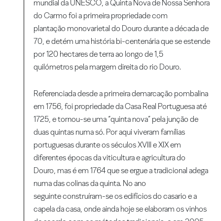
mundial da UNESCO, a Quinta Nova de Nossa Senhora
do Carmo foi a primeira propriedade com
plantação monovarietal do Douro durante a década de
70, e detém uma história bi-centenária que se estende
por 120 hectares de terra ao longo de 1,5
quilómetros pela margem direita do rio Douro.
Referenciada desde a primeira demarcação pombalina
em 1756, foi propriedade da Casa Real Portuguesa até
1725, e tornou-se uma “quinta nova” pela junção de
duas quintas numa só. Por aqui viveram famílias
portuguesas durante os séculos XVIII e XIX em
diferentes épocas da viticultura e agricultura do
Douro, mas é em 1764 que se ergue a tradicional adega
numa das colinas da quinta. No ano
seguinte construíram-se os edifícios do casario e a
capela da casa, onde ainda hoje se elaboram os vinhos