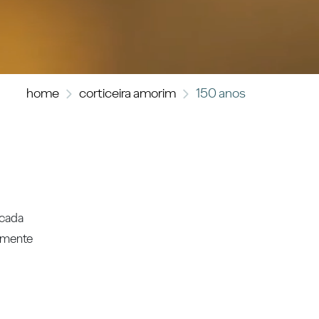
home
corticeira amorim
150 anos
 cada
almente