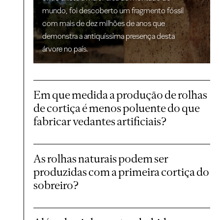
mundo, foi descoberto um fragmento fóssil
com mais de dez milhões de anos que
demonstra a antiquíssima presença desta
árvore no país.
Em que medida a produção de rolhas
de cortiça é menos poluente do que
fabricar vedantes artificiais?
As rolhas naturais podem ser
produzidas com a primeira cortiça do
sobreiro?