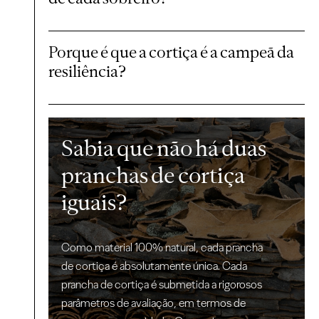
Porque é que a cortiça é a campeã da
resiliência?
Sabia que não há duas
pranchas de cortiça
iguais?
Como material 100% natural, cada prancha
de cortiça é absolutamente única. Cada
prancha de cortiça é submetida a rigorosos
parâmetros de avaliação, em termos de