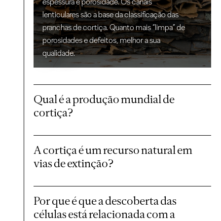
espessura e porosidade. Os canais
lenticulares são a base da classificação das
pranchas de cortiça. Quanto mais “limpa” de
porosidades e defeitos, melhor a sua
qualidade.
Qual é a produção mundial de
cortiça?
A cortiça é um recurso natural em
vias de extinção?
Por que é que a descoberta das
células está relacionada com a