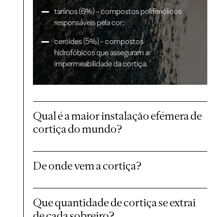
taninos (6%) - compostos polifenólicos
responsáveis pela cor;
ceróides (5%) - compostos
hidrofóbicos que asseguram a
impermeabilidade da cortiça.
Qual é a maior instalação efémera de
cortiça do mundo?
De onde vem a cortiça?
Que quantidade de cortiça se extrai
de cada sobreiro?