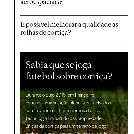
aeroespaciais?
É possível melhorar a qualidade as
rolhas de cortiça?
Sabia que se joga
futebol sobre cortiça?
Durante o Euro 2016, em França, foi
estreada uma solução pioneira para relvados
naturais com cortiça incorporada. Esta
tecnologia tira partido das propriedades
únicas da cortiça para um terreno de jogo
mais resistente e seguro. Graças à elevada