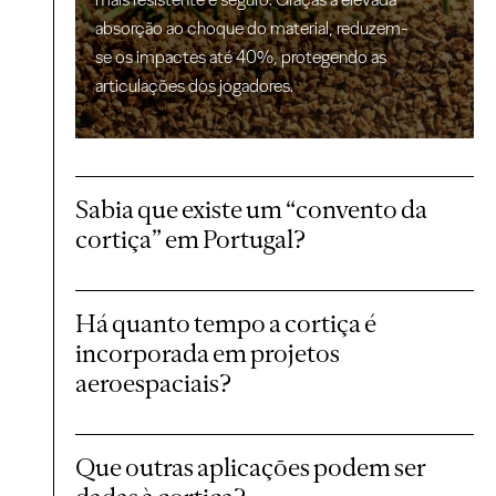
absorção ao choque do material, reduzem-
se os impactes até 40%, protegendo as
articulações dos jogadores.
Sabia que existe um “convento da
cortiça” em Portugal?
Há quanto tempo a cortiça é
incorporada em projetos
aeroespaciais?
Que outras aplicações podem ser