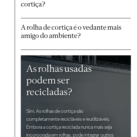
cortiça?
A rolha de cortiça é o vedante mais
amigo do ambiente?
As rolhas usadas
podem ser
recicladas?
Sim. As rolhas de cortiça são
completamente recicláveis e reutilizáveis.
Embora a cortiça reciclada nunca mais seja
incorporada em rolhas, pode integrar outros