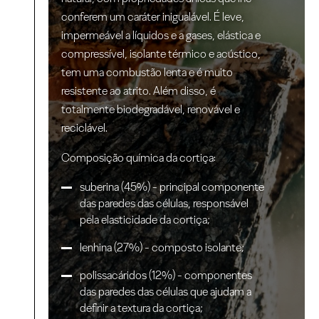
conferem um caráter inigualável. É leve,
impermeável a líquidos e a gases, elástica e
compressível, isolante térmico e acústico,
tem uma combustão lenta e é muito
resistente ao atrito. Além disso, é
totalmente biodegradável, renovável e
reciclável.
Composição química da cortiça:
suberina (45%) - principal componente
das paredes das células, responsável
pela elasticidade da cortiça;
lenhina (27%) - composto isolante;
polissacáridos (12%) - componentes
das paredes das células que ajudam a
definir a textura da cortiça;