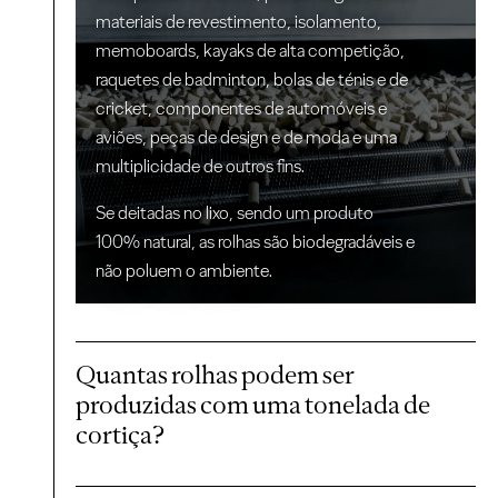
materiais de revestimento, isolamento,
memoboards, kayaks de alta competição,
raquetes de badminton, bolas de ténis e de
cricket, componentes de automóveis e
aviões, peças de design e de moda e uma
multiplicidade de outros fins.
Se deitadas no lixo, sendo um produto
100% natural, as rolhas são biodegradáveis e
não poluem o ambiente.
Quantas rolhas podem ser
produzidas com uma tonelada de
cortiça?