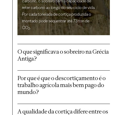
carbono, o sobreiro tem a capacidade de
reter carbono ao longo do seu ciclo de vida.
Por cada tonelada de cortiça produzida o
montado pode sequestrar até 73 ton de
CO
.
2
O que significava o sobreiro na Grécia
Antiga?
Por que é que o descortiçamento é o
trabalho agrícola mais bem pago do
mundo?
A qualidade da cortiça difere entre os