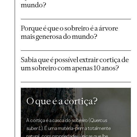
mundo?
Porque é que o sobreiro é a árvore
mais generosa do mundo?
Sabia que é possível extrair cortiça de
um sobreiro com apenas 10 anos?
O que é a cortiça?
A cortiça é a casca do sobreiro (
Quercus
suber L
). É uma matéria-prima totalmente
natural, com propriedades únicas que lhe