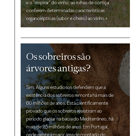
e o "respirar" do vinho, as rolhas de cortiça
conferem determinadas características
organolépticas (sabor e cheiro) ao vinho.»
Os sobreiros são
árvores antigas?
Sim. Alguns estudiosos defendem que a
existência dos sobreiros remonta há mais de
60 milhões de anos. Está cientificamente
provado que os sobreiros resistiram ao
período glaciar na bacia do Mediterrâneo, há
mais de 25 milhões de anos. Em Portugal,
onde existe a maior área de montado do