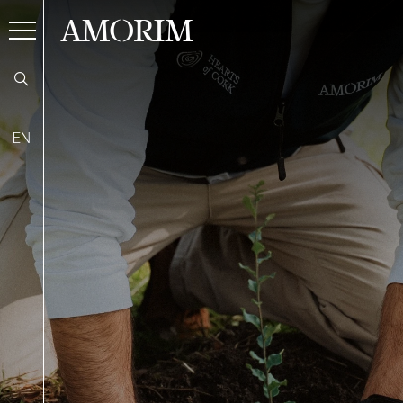
AMORIM
EN