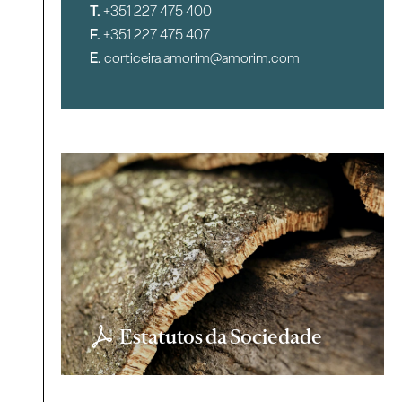
T.
+351 227 475 400
F.
+351 227 475 407
E.
corticeira.amorim@amorim.com
Estatutos da Sociedade