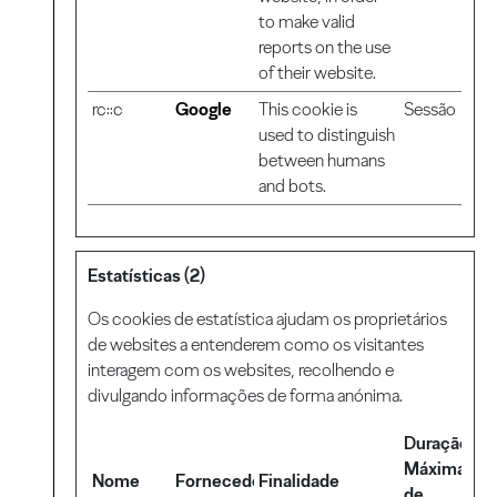
to make valid
reports on the use
of their website.
rc::c
Google
This cookie is
Sessão
used to distinguish
between humans
and bots.
Estatísticas (2)
Os cookies de estatística ajudam os proprietários
de websites a entenderem como os visitantes
interagem com os websites, recolhendo e
divulgando informações de forma anónima.
Duração
Máxima
Nome
Fornecedor
Finalidade
de