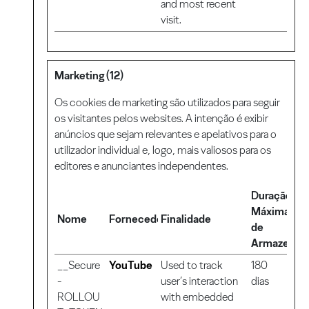
and most recent
visit.
Marketing (12)
Os cookies de marketing são utilizados ​​para seguir
os visitantes pelos websites. A intenção é exibir
anúncios que sejam relevantes e apelativos para o
utilizador individual e, logo, mais valiosos para os
editores e anunciantes independentes.
Duração
Máxima
Nome
Fornecedor
Finalidade
de
Armazenam
__Secure
YouTube
Used to track
180
-
user’s interaction
dias
ROLLOU
with embedded