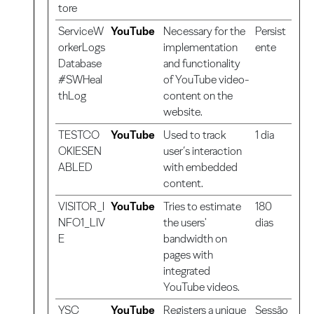
tore
ServiceW
YouTube
Necessary for the
Persist
orkerLogs
implementation
ente
Database
and functionality
#SWHeal
of YouTube video-
thLog
content on the
website.
TESTCO
YouTube
Used to track
1 dia
OKIESEN
user’s interaction
ABLED
with embedded
content.
VISITOR_I
YouTube
Tries to estimate
180
NFO1_LIV
the users'
dias
E
bandwidth on
pages with
integrated
YouTube videos.
YSC
YouTube
Registers a unique
Sessão