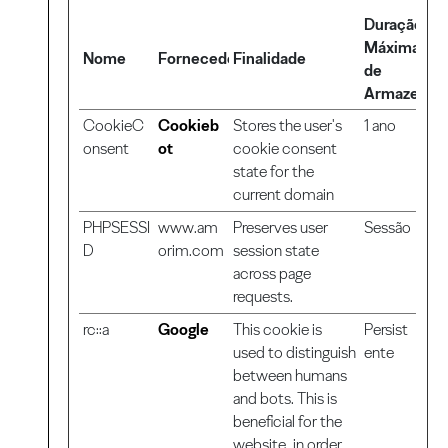
Duração
Máxima
Nome
Fornecedor
Finalidade
de
Armazenam
CookieC
Cookieb
Stores the user's
1 ano
onsent
ot
cookie consent
state for the
current domain
PHPSESSI
www.am
Preserves user
Sessão
D
orim.com
session state
across page
requests.
rc::a
Google
This cookie is
Persist
used to distinguish
ente
between humans
and bots. This is
beneficial for the
website, in order