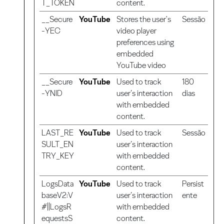
T_TOKEN
content.
__Secure
YouTube
Stores the user's
Sessão
-YEC
video player
preferences using
embedded
YouTube video
__Secure
YouTube
Used to track
180
-YNID
user’s interaction
dias
with embedded
content.
LAST_RE
YouTube
Used to track
Sessão
SULT_EN
user’s interaction
TRY_KEY
with embedded
content.
LogsData
YouTube
Used to track
Persist
baseV2:V
user’s interaction
ente
#||LogsR
with embedded
equestsS
content.