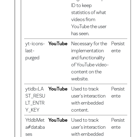
ID to keep
statistics of what
videos from
YouTube the user
has seen.
yt-icons-
YouTube
Necessary for the
Persist
last-
implementation
ente
purged
and functionality
of YouTube video-
content on the
website.
ytidb::LA
YouTube
Used to track
Persist
ST_RESU
user’s interaction
ente
LT_ENTR
with embedded
Y_KEY
content.
YtIdbMet
YouTube
Used to track
Persist
a#databa
user’s interaction
ente
ses
with embedded