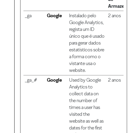
Armazenam
_ga
Google
Instalado pelo
2 anos
Google Analytics,
regista um ID
único que é usado
para gerar dados
estatísticos sobre
a forma como o
vistante usa o
website.
_ga_#
Google
Used by Google
2 anos
Analytics to
collect data on
the number of
times a user has
visited the
website as well as
dates for the first