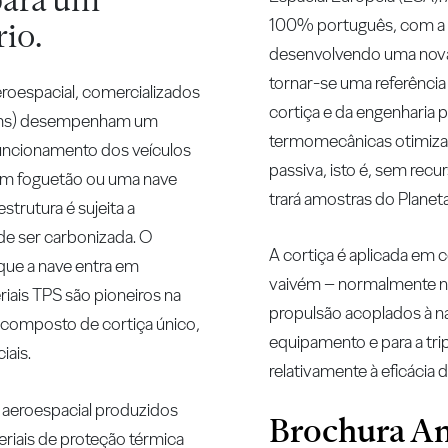
100% português, com a pa
io.
desenvolvendo uma nova
tornar-se uma referência
aeroespacial, comercializados
cortiça e da engenharia 
tems) desempenham um
termomecânicas otimizad
funcionamento dos veículos
passiva, isto é, sem recu
 um foguetão ou uma nave
trará amostras do Plane
strutura é sujeita a
de ser carbonizada. O
A cortiça é aplicada em 
que a nave entra em
vaivém – normalmente no
iais TPS são pioneiros na
propulsão acoplados à na
 composto de cortiça único,
equipamento e para a tri
iais.
relativamente à eficácia
a aeroespacial produzidos
Brochura A
riais de proteção térmica