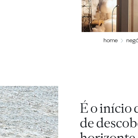
home
negó
É o início
de descob
horizonte