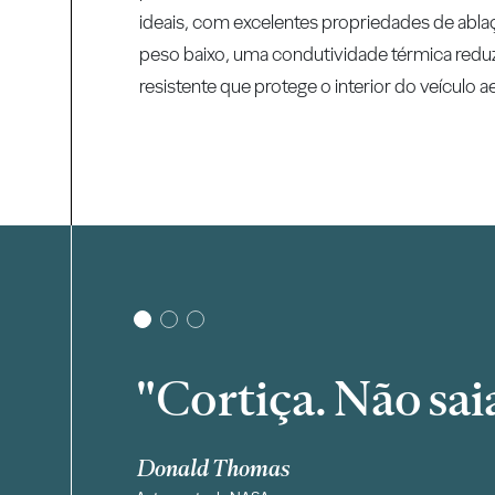
ideais, com excelentes propriedades de abl
peso baixo, uma condutividade térmica red
resistente que protege o interior do veículo a
2
3
"Cortiça. Não saia
uiu
Donald Thomas