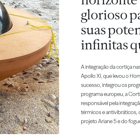
glorioso pa
suas poten
infinitas 
A integração da cortiça 
Apollo XI, que levou o Ho
sucesso, integrou os progr
programa europeu, a Cort
responsável pela integraç
térmicos e antivibráticos
projeto Ariane 5 e do fogu