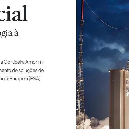
ial
gia à
 a Corticeira Amorim
imento de soluções de
cial Europeia (ESA).