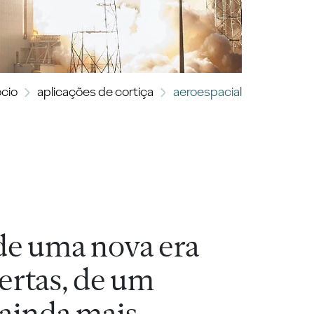
cio
aplicações de cortiça
aeroespacial
 de uma nova era
ertas, de um
 ainda mais