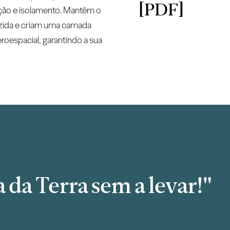
[PDF]
ação e isolamento. Mantêm o
uzida e criam uma camada
eroespacial, garantindo a sua
 da Terra sem a levar!"