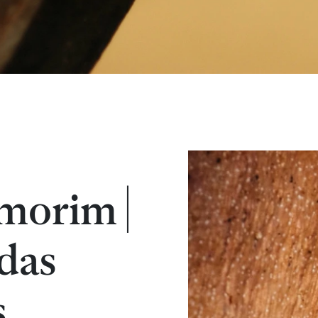
morim |
das
s