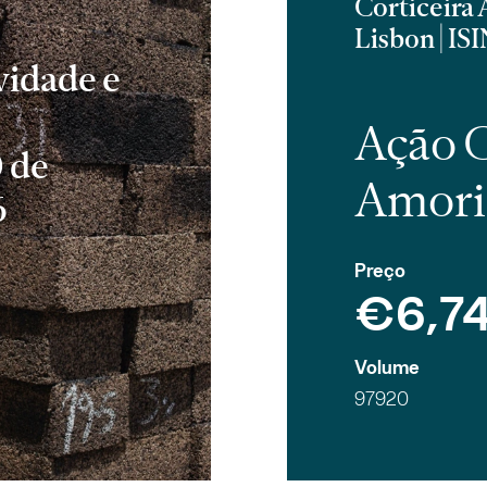
Corticeira
Lisbon | 
vidade e
Ação C
 de
Amor
6
Preço
€6,7
Volume
97920