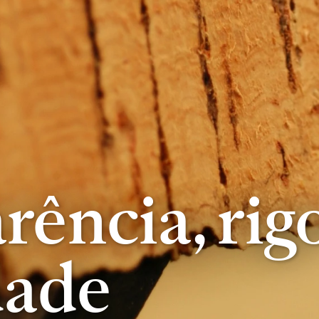
rência, rigo
dade