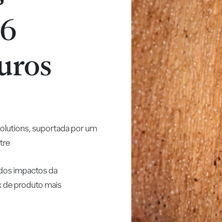
46
uros
olutions, suportada por um
tre
dos impactos da
 de produto mais