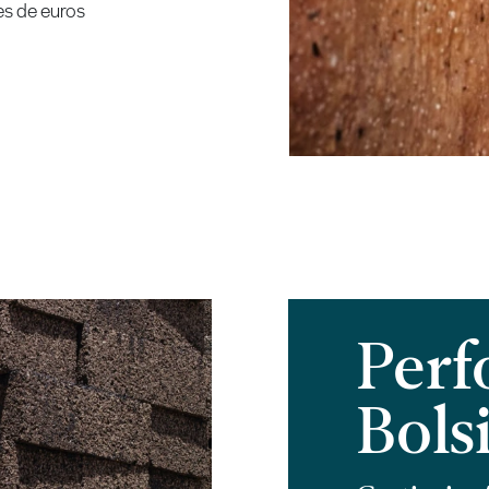
es de euros
Perf
Bols