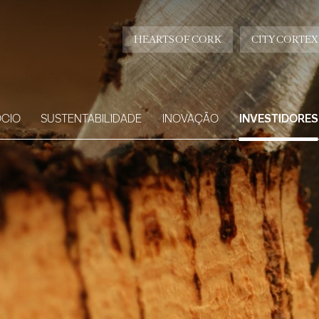
HEARTS OF CORK
CITY CORTEX
CIO
SUSTENTABILIDADE
INOVAÇÃO
INVESTIDORES