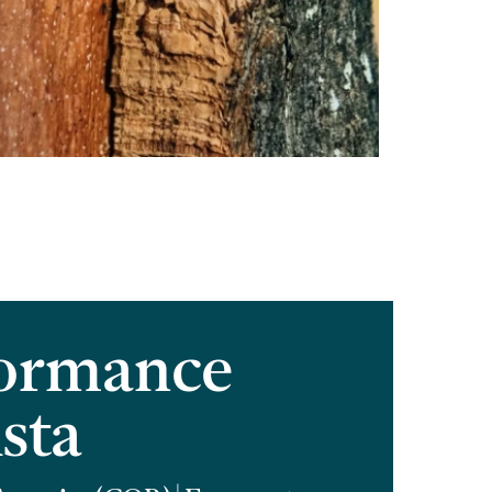
ormance
ista