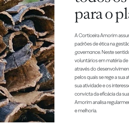
para o p
A Corticeira Amorim assu
padrões de ética na gest
governance
. Neste sent
voluntários em matéria de 
através do desenvolviment
pelos quais se rege a sua a
sua atividade e os interes
convicta da eficácia da su
Amorim analisa regularmen
e melhoria.