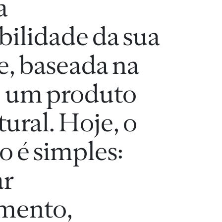
a
bilidade da sua
e, baseada na
– um produto
ural. Hoje, o
o é simples:
ar
mento,