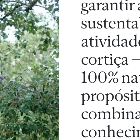
garantir 
sustenta
atividad
cortiça 
100% nat
propósit
combin
conheci