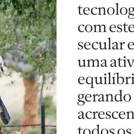
tecnolog
com este
secular 
uma ati
equilíbr
gerando 
acrescen
todos os