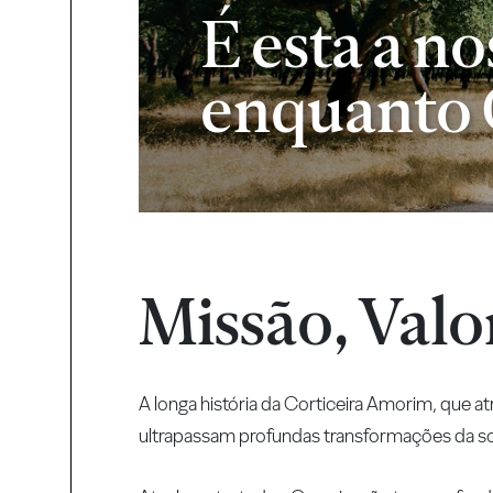
É esta a no
enquanto 
Missão, Valo
A longa história da Corticeira Amorim, que a
ultrapassam profundas transformações da s