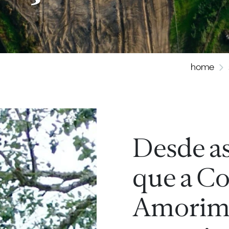
home
Desde as
que a Co
Amorim 