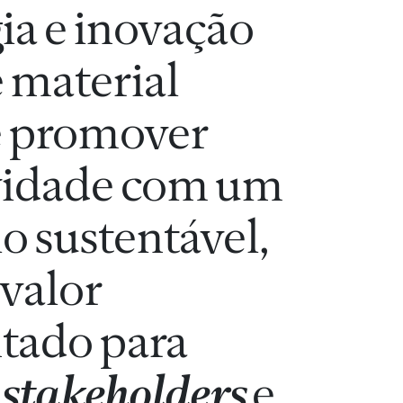
ia e inovação
 material
e promover
vidade com um
io sustentável,
valor
tado para
stakeholders
e