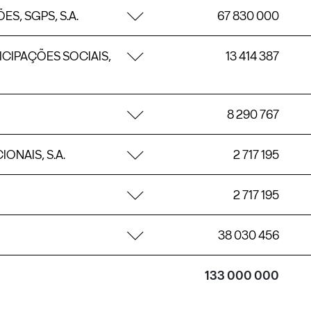
S, SGPS, S.A.
67 830 000
CIPAÇÕES SOCIAIS,
13 414 387
8 290 767
ONAIS, S.A.
2 717 195
2 717 195
38 030 456
133 000 000