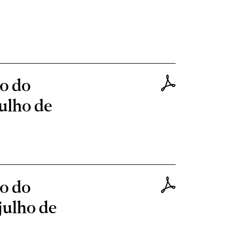
to do
ulho de
to do
julho de