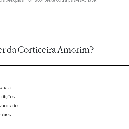
a pesquisa. Por favor teste outra palavra-chave.
er da Corticeira Amorim?
úncia
ndições
ivacidade
ookies