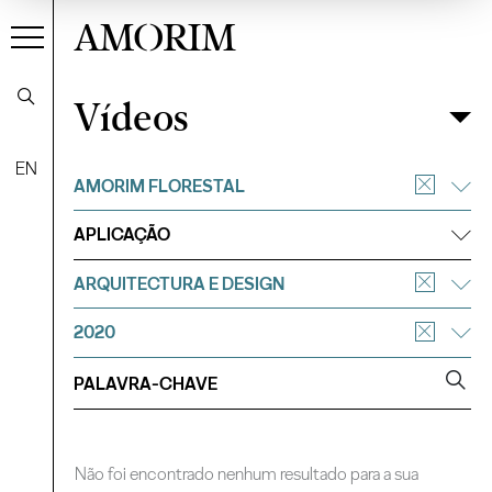
AMORIM
Vídeos
Vídeos
Filtrar
EN
AMORIM FLORESTAL
APLICAÇÃO
ARQUITECTURA E DESIGN
2020
Não foi encontrado nenhum resultado para a sua