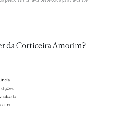
a pesquisa. Por favor teste outra palavra-chave.
er da Corticeira Amorim?
úncia
ndições
ivacidade
ookies