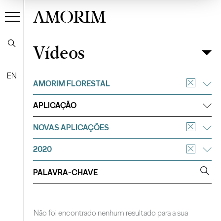
AMORIM
Vídeos
Vídeos
Filtrar
EN
AMORIM FLORESTAL
APLICAÇÃO
NOVAS APLICAÇÕES
2020
Não foi encontrado nenhum resultado para a sua