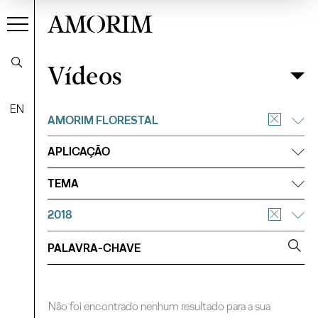
AMORIM
Vídeos
Vídeos
Filtrar
EN
AMORIM FLORESTAL
APLICAÇÃO
TEMA
2018
Não foi encontrado nenhum resultado para a sua