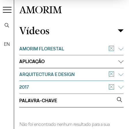
AMORIM
Vídeos
Vídeos
Filtrar
EN
AMORIM FLORESTAL
APLICAÇÃO
ARQUITECTURA E DESIGN
2017
Não foi encontrado nenhum resultado para a sua