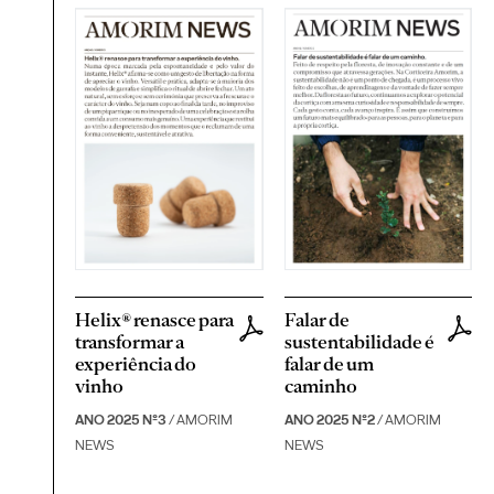
Helix® renasce para
Falar de
transformar a
sustentabilidade é
experiência do
falar de um
vinho
caminho
ANO 2025 Nº3
/ AMORIM
ANO 2025 Nº2
/ AMORIM
NEWS
NEWS