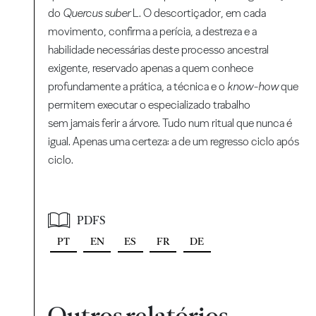
do
Quercus suber
L. O descortiçador, em cada
movimento, confirma a perícia, a destreza e a
habilidade necessárias deste processo ancestral
exigente, reservado apenas a quem conhece
profundamente a prática, a técnica e o
know-how
que
permitem executar o especializado trabalho
sem jamais ferir a árvore. Tudo num ritual que nunca é
igual. Apenas uma certeza: a de um regresso ciclo após
ciclo.
PDFS
PT
EN
ES
FR
DE