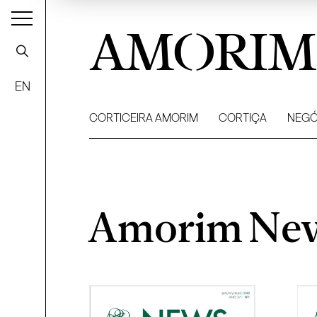
AMORIM
EN
CORTICEIRA AMORIM
CORTIÇA
NEGÓ
Amorim News
Amorim Ne
Filtrar