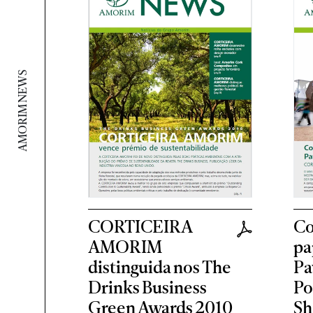
AMORIM NEWS
CORTICEIRA
Co
AMORIM
pa
distinguida nos The
Pa
Drinks Business
Po
Green Awards 2010
Sh