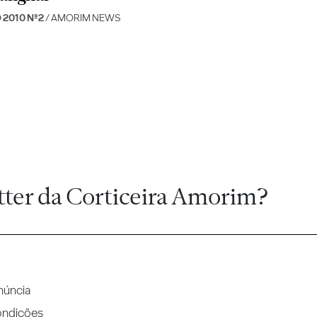
 2010 Nº2
/ AMORIM NEWS
tter da Corticeira Amorim?
núncia
ondições