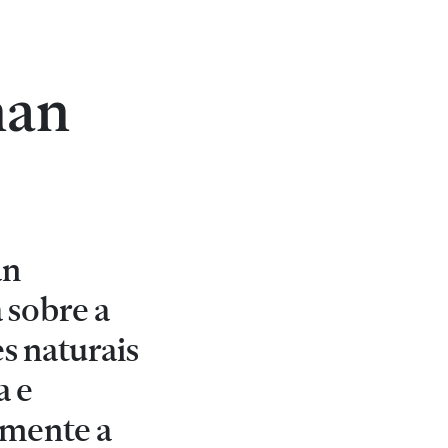
nan
an
 sobre a
s naturais
a e
ramente a