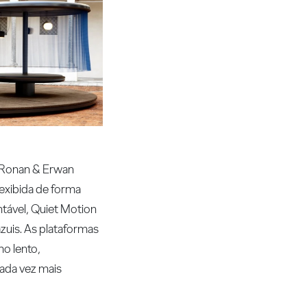
s Ronan & Erwan
 exibida de forma
ntável, Quiet Motion
azuis. As plataformas
mo lento,
cada vez mais