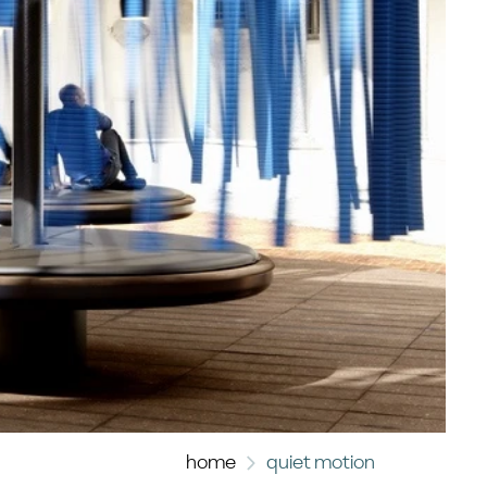
home
quiet motion