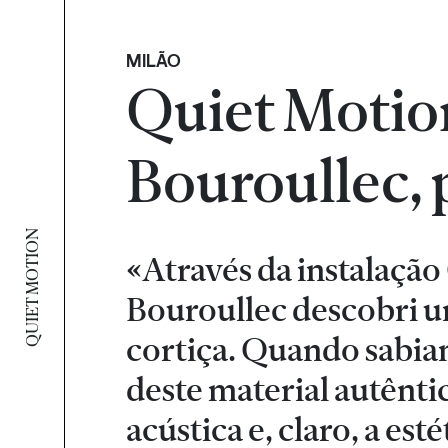
MILÃO
Quiet Motio
Bouroullec,
QUIET MOTION
«Através da instalaçã
Bouroullec descobri u
cortiça. Quando sabiam
deste material autênti
acústica e, claro, a e