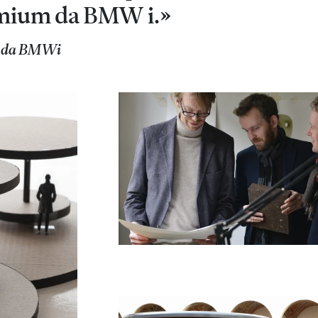
remium da BMW i.»
ão da BMWi