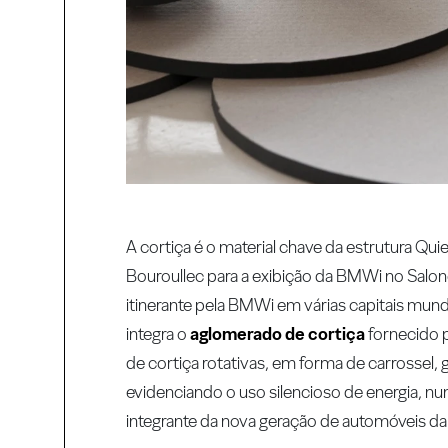
A cortiça é o material chave da estrutura Q
Bouroullec para a exibição da BMWi no Salone 
itinerante pela BMWi em várias capitais mund
integra o
aglomerado de cortiça
fornecido p
de cortiça rotativas, em forma de carrossel
evidenciando o uso silencioso de energia, nu
integrante da nova geração de automóveis d