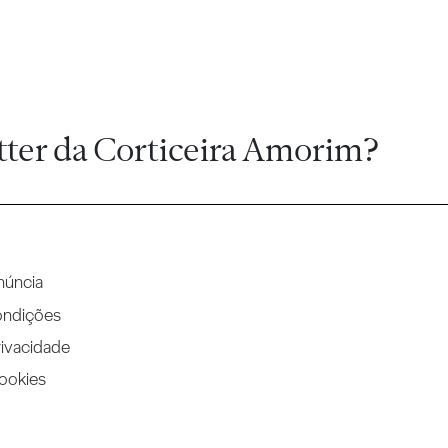
tter da Corticeira Amorim?
núncia
ondições
rivacidade
Cookies