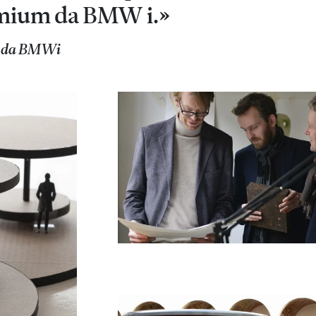
remium da BMW i.»
ão da BMWi