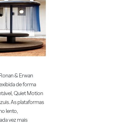
s Ronan & Erwan
 exibida de forma
ntável, Quiet Motion
azuis. As plataformas
mo lento,
cada vez mais