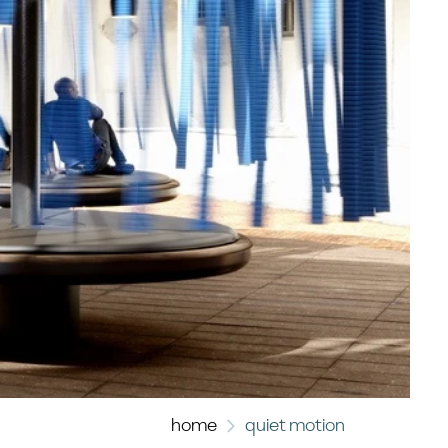
home
quiet motion