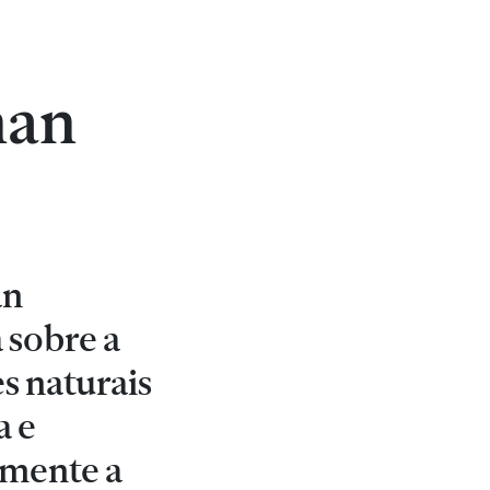
nan
an
 sobre a
s naturais
a e
ramente a