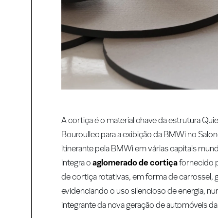
A cortiça é o material chave da estrutura Q
Bouroullec para a exibição da BMWi no Salone 
itinerante pela BMWi em várias capitais mund
integra o
aglomerado de cortiça
fornecido p
de cortiça rotativas, em forma de carrossel
evidenciando o uso silencioso de energia, nu
integrante da nova geração de automóveis d