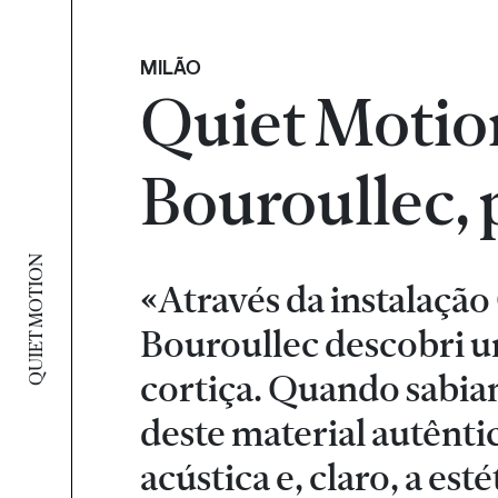
MILÃO
Quiet Motio
Bouroullec,
QUIET MOTION
«Através da instalaçã
Bouroullec descobri u
cortiça. Quando sabiam
deste material autênti
acústica e, claro, a e