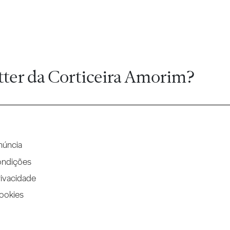
tter da Corticeira Amorim?
núncia
ondições
rivacidade
Cookies