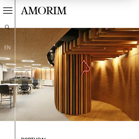
AMORIM
EN