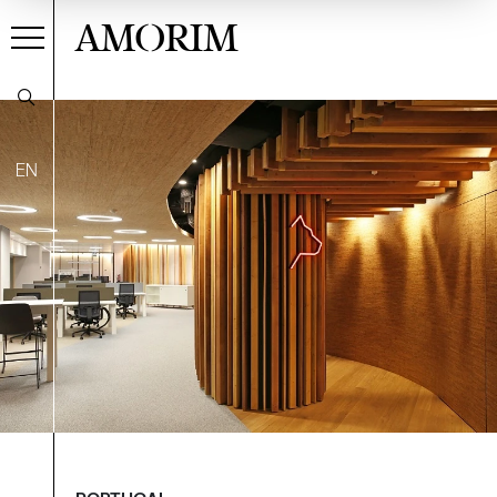
AMORIM
EN