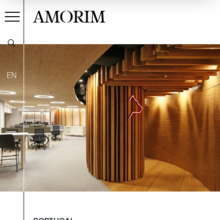
AMORIM
EN