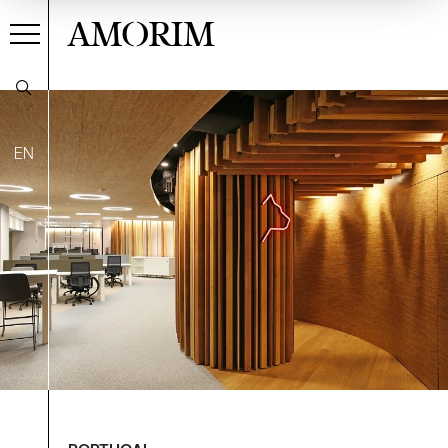
AMORIM
EN