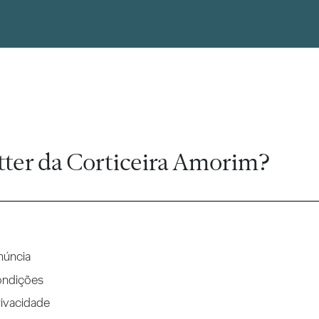
tter da Corticeira Amorim?
núncia
ondições
rivacidade