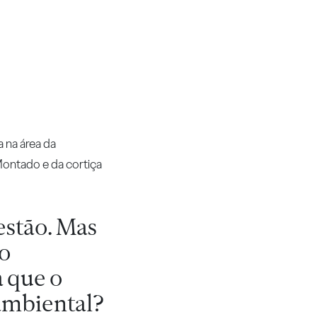
 na área da
Montado e da cortiça
estão. Mas
ao
 que o
 ambiental?