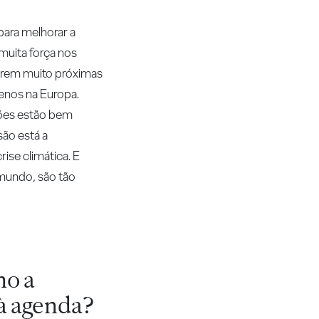
para melhorar a
muita força nos
tarem muito próximas
menos na Europa.
tões estão bem
são está a
ise climática. E
 mundo, são tão
mo a
 à agenda?