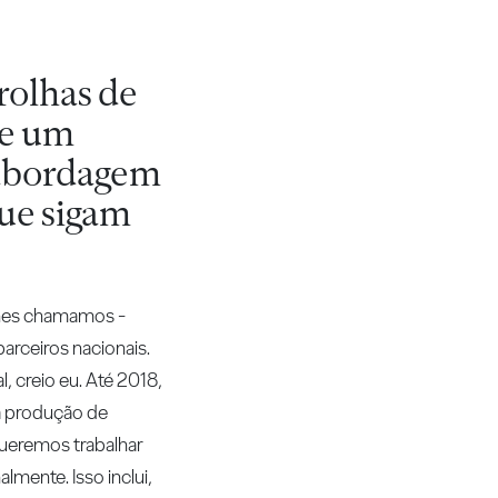
rolhas de
ve um
a abordagem
que sigam
 lhes chamamos -
rceiros nacionais.
, creio eu. Até 2018,
a produção de
ueremos trabalhar
mente. Isso inclui,