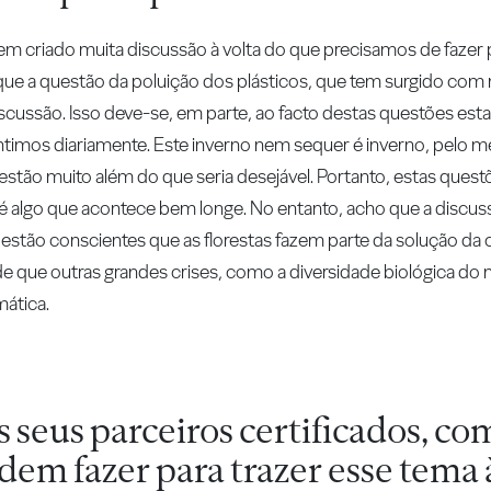
tem criado muita discussão à volta do que precisamos de fazer 
ue a questão da poluição dos plásticos, que tem surgido com 
iscussão. Isso deve-se, em parte, ao facto destas questões es
entimos diariamente. Este inverno nem sequer é inverno, pelo 
stão muito além do que seria desejável. Portanto, estas ques
é algo que acontece bem longe. No entanto, acho que a discus
tão conscientes que as florestas fazem parte da solução da cr
e que outras grandes crises, como a diversidade biológica do
mática.
 seus parceiros certificados, co
em fazer para trazer esse tema