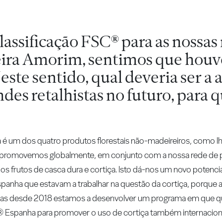
ssificação FSC® para as nossas 
iceira Amorim, sentimos que hou
ste sentido, qual deveria ser 
des retalhistas no futuro, para 
ça é um dos quatro produtos florestais não-madeireiros, como
e promovemos globalmente, em conjunto com a nossa rede de pa
s frutos de casca dura e cortiça. Isto dá-nos um novo potencial
anha que estavam a trabalhar na questão da cortiça, porque 
. Mas desde 2018 estamos a desenvolver um programa em que q
spanha para promover o uso de cortiça também internacional