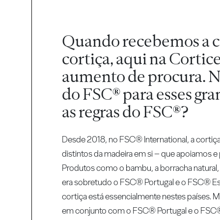
Quando recebemos a cla
cortiça, aqui na Cort
aumento de procura. Ne
do FSC® para esses gran
as regras do FSC®?
Desde 2018, no FSC® International, a corti
distintos da madeira em si – que apoiamos 
Produtos como o bambu, a borracha natural, o
era sobretudo o FSC® Portugal e o FSC® Esp
cortiça está essencialmente nestes países
em conjunto com o FSC® Portugal e o FSC® E