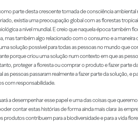
como parte desta crescente tomada de consciência ambienta
iado, existia uma preocupação global com as florestas tropica
iológica a nível mundial. E creio que naquela época também fi
ica, mas também algo relacionado com o consumo e a maneir
 uma solução possível para todas as pessoas no mundo que 
ortante porque criou uma solução num contexto em que as pess
anto, proteger a floresta ou comprar o produto e fazer parte d
l as pessoas passaram realmente a fazer parte da solução, e pa
dos com responsabilidade.
rá a desempenhar esse papel e uma das coisas que queremos 
der contar estas histórias de forma ainda mais clara: às em
 produtos contribuem para a biodiversidade e para a vida flore