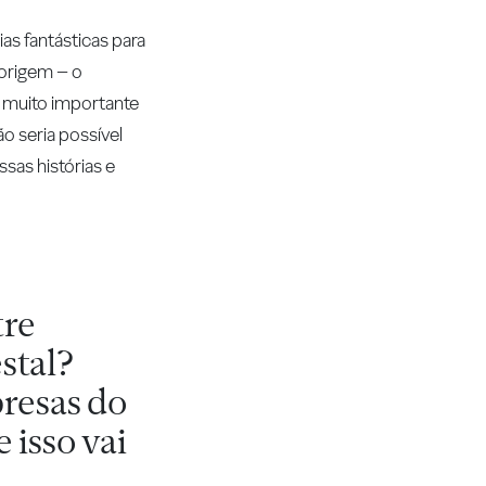
as fantásticas para
 origem – o
 muito importante
o seria possível
sas histórias e
tre
stal?
presas do
 isso vai