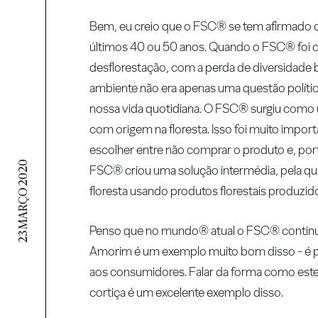
Bem, eu creio que o FSC® se tem afirmado 
últimos 40 ou 50 anos. Quando o FSC® foi cr
desflorestação, com a perda de diversidade b
ambiente não era apenas uma questão polít
nossa vida quotidiana. O FSC® surgiu como
com origem na floresta. Isso foi muito imp
escolher entre não comprar o produto e, port
23 MARÇO 2020
FSC® criou uma solução intermédia, pela qua
floresta usando produtos florestais produzi
Penso que no mundo® atual o FSC® continua
Amorim é um exemplo muito bom disso - é po
aos consumidores. Falar da forma como estes
cortiça é um excelente exemplo disso.