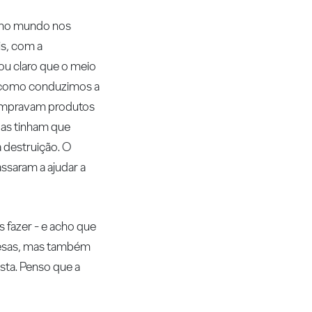
l no mundo nos
is, com a
cou claro que o meio
a como conduzimos a
compravam produtos
oas tinham que
a destruição. O
ssaram a ajudar a
fazer - e acho que
presas, mas também
sta. Penso que a