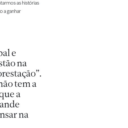
tarmos as histórias
o a ganhar
al e
stão na
orestação”.
 não tem a
que a
rande
nsar na