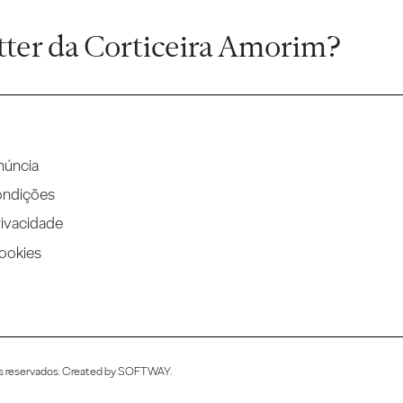
tter da Corticeira Amorim?
núncia
ondições
rivacidade
Cookies
s reservados. Created by
SOFTWAY
.