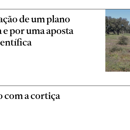
iação de um plano
ta e por uma aposta
ientífica
o com a cortiça