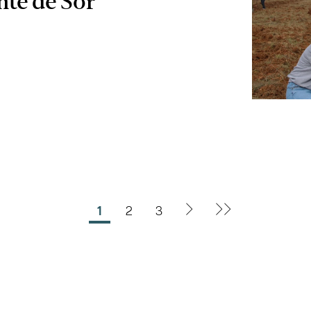
te de Sor
1
2
3