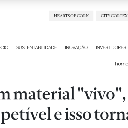
HEARTS OF CORK
CITY CORTEX
CIO
SUSTENTABILIDADE
INOVAÇÃO
INVESTIDORES
hom
um material "vivo",
petível e isso tor