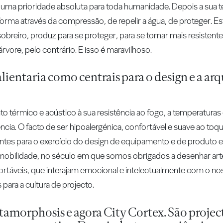
 - uma prioridade absoluta para toda humanidade. Depois a sua 
orma através da compressão, de repelir a água, de proteger. E
obreiro, produz para se proteger, para se tornar mais resistente
rvore, pelo contrário. E isso é maravilhoso.
alientaria como centrais para o design e a ar
 térmico e acústico à sua resistência ao fogo, a temperaturas e
iência. O facto de ser hipoalergénica, confortável e suave ao to
antes para o exercício do design de equipamento e de produto e 
mobilidade, no século em que somos obrigados a desenhar artef
onfortáveis, que interajam emocional e intelectualmente com o no
para a cultura de projecto.
morphosis e agora City Cortex. São projec