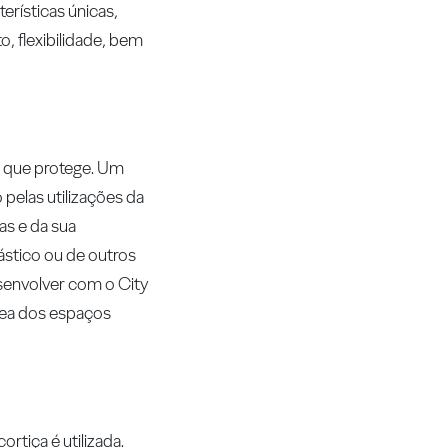
rísticas únicas,
, flexibilidade, bem
do que protege. Um
pelas utilizações da
as e da sua
stico ou de outros
senvolver com o City
área dos espaços
rtiça é utilizada.