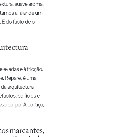
textura, suave aroma,
stamos a falar de um
. E do facto de o
quitectura
levadas e à fricção.
que. Repare, é uma
da arquitectura.
actos, edifícios e
sso corpo. A cortiça,
tos marcantes,