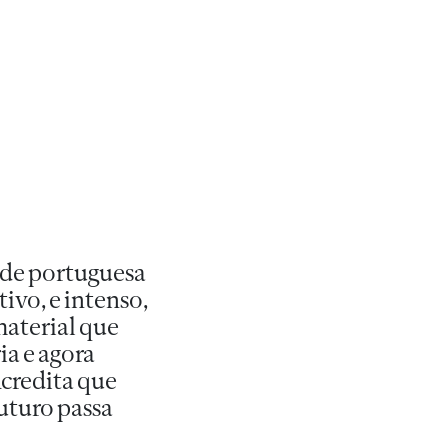
ade portuguesa
ivo, e intenso,
material que
ia e agora
Acredita que
futuro passa