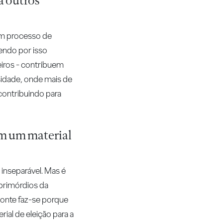
 a outros
 um processo de
 sendo por isso
eiros - contribuem
sidade, onde mais de
 contribuindo para
ém um material
 inseparável. Mas é
 primórdios da
 ponte faz-se porque
ial de eleição para a