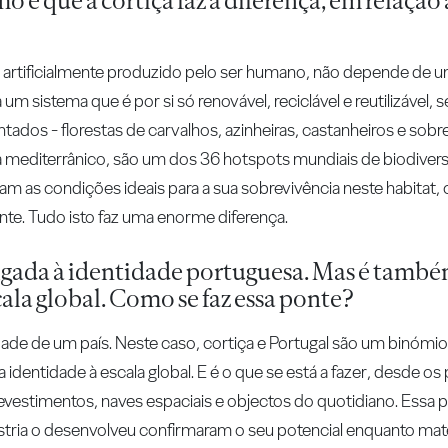
o é que a cortiça faz a diferença, em relação
 é artificialmente produzido pelo ser humano, não depende de
a um sistema que é por si só renovável, reciclável e reutilizável,
dos - florestas de carvalhos, azinheiras, castanheiros e sobr
a mediterrânico, são um dos 36 hotspots mundiais de biodiver
am as condições ideais para a sua sobrevivência neste habitat,
te. Tudo isto faz uma enorme diferença.
ligada à identidade portuguesa. Mas é tamb
cala global. Como se faz essa ponte?
idade de um país. Neste caso, cortiça e Portugal são um binómio
 identidade à escala global. E é o que se está a fazer, desde os
 revestimentos, naves espaciais e objectos do quotidiano. Essa
stria o desenvolveu confirmaram o seu potencial enquanto mater