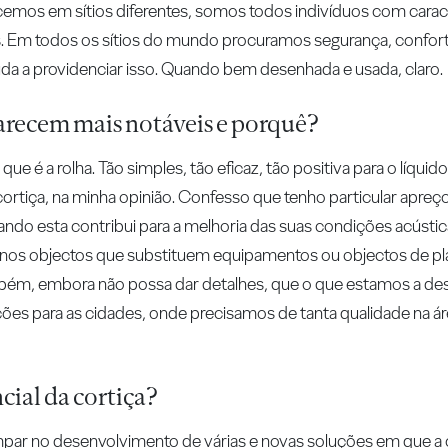
emos em sítios diferentes, somos todos indivíduos com caracte
. Em todos os sítios do mundo procuramos segurança, conforto
a ajuda a providenciar isso. Quando bem desenhada e usada, claro.
parecem mais notáveis e porquê?
ue é a rolha. Tão simples, tão eficaz, tão positiva para o líqui
rtiça, na minha opinião. Confesso que tenho particular apreço 
ndo esta contribui para a melhoria das suas condições acústic
nos objectos que substituem equipamentos ou objectos de plá
bém, embora não possa dar detalhes, que o que estamos a de
ações para as cidades, onde precisamos de tanta qualidade na 
ial da cortiça?
par no desenvolvimento de várias e novas soluções em que a co