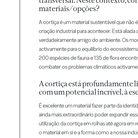
transversal. Neste contexto, com
materiais/opções?
A cortiça é um material sustentável que não
criação industrial para acontecer. Está aliada 
verdadeiramente amigo do ambiente. Os monta
activamente para o equilíbrio do ecossistem
200 espécies de fauna e 135 de flora encontr
combater os problemas climáticos activamen
A cortiça está profundamente 
com um potencial incrível, à es
É excelente um material fazer parte da ident
ainda mais extraordinário poder expandir essa
utilização da cortiça em rolhas até agora em
o material em si e a forma como a nossa indú