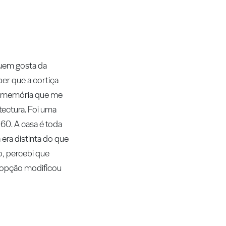
quem gosta da
er que a cortiça
uma memória que me
tectura. Foi uma
60. A casa é toda
 era distinta do que
o, percebi que
a opção modificou