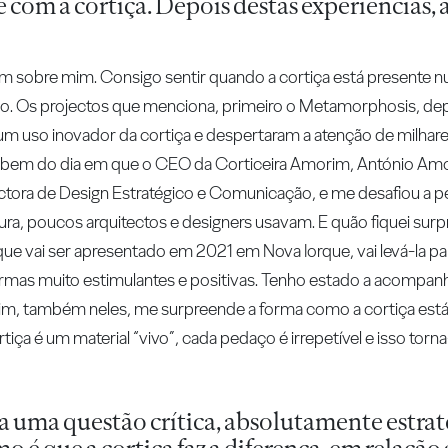
om a cortiça. Depois destas experiências, a
m sobre mim. Consigo sentir quando a cortiça está presente n
sso. Os projectos que menciona, primeiro o Metamorphosis, d
um uso inovador da cortiça e despertaram a atenção de milhares
 bem do dia em que o CEO da Corticeira Amorim, António Amor
ctora de Design Estratégico e Comunicação, e me desafiou a
altura, poucos arquitectos e designers usavam. E quão fiquei su
 que vai ser apresentado em 2021 em Nova Iorque, vai levá-la p
ormas muito estimulantes e positivas. Tenho estado a acompan
im, também neles, me surpreende a forma como a cortiça está
tiça é um material “vivo”, cada pedaço é irrepetível e isso torn
a uma questão crítica, absolutamente estrat