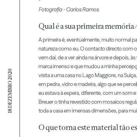
Fotografia - Carlos Ramos
Qual é a sua primeira memória/
A primeira é, eventualmente, muito normal p
natureza como eu. O contacto directo com os
vem daí, de a ver ainda na árvore e depois, 
marca imenso e que mudou a minha percepção 
18 DEZEMBRO 2020
visita a uma casa no Lago Maggiore, na Suíç
em pedra, vidro e madeira, algo que se perceb
eu estava à espera, diferente, com um som e 
Breuer o tinha revestido com mosaicos regul
toda a casa em imensas dimensões, para mui
O que torna este material tão e