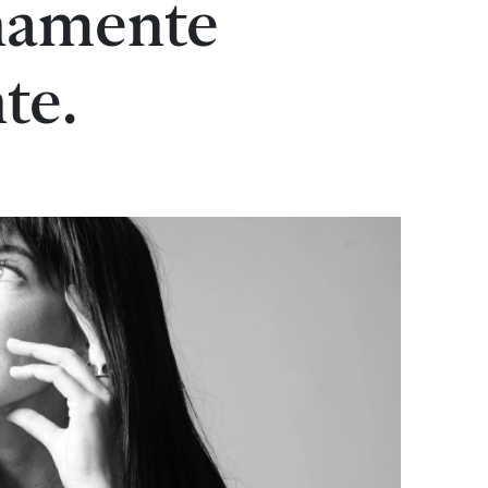
rnamente
te.