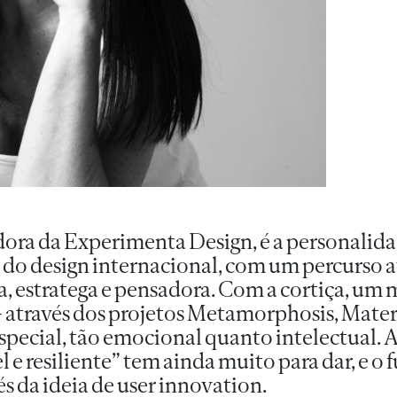
ra da Experimenta Design, é a personalid
o design internacional, com um percurso at
a, estratega e pensadora. Com a cortiça, um 
– através dos projetos Metamorphosis, Mater
special, tão emocional quanto intelectual. 
l e resiliente” tem ainda muito para dar, e o 
s da ideia de user innovation.