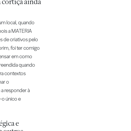
 cortiça ainda
um local, quando
epois a MATERIA
 de criativos pelo
im, foi ter comigo
 pensar em como
rpreendida quando
ara contextos
har o
 a responder à
a-o único e
égica e