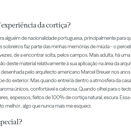
experiência da cortiça?
ara alguém de nacionalidade portuguesa, principalmente para 
 sobreiros faz parte das minhas memórias de miúda - o perceb
às vezes, de a encontrar solta, pelos campos. Mais adulta, há 
deste material relativamente à sua aplicação na área da arqui
a, desenhada pelo arquitecto americano Marcel Breuer nos anos 
e do exterior. Mas quando entrei lá dentro a atmosfera da casa
aroma únicos, confortável e calorosa. Quando olhei para o tect
ares, espessos, feitos de 100% de cortiça natural, escura. Ess
to melhor, algo que nunca mais me esqueci.
special?