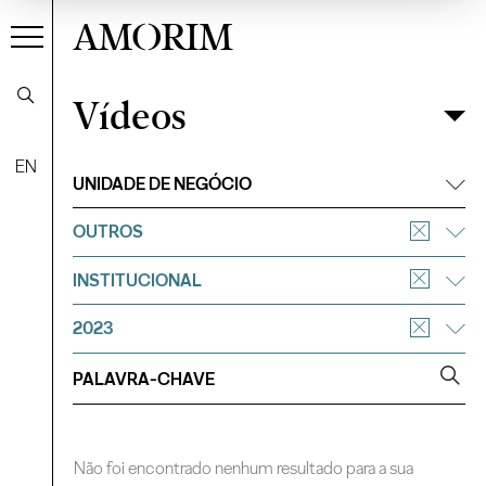
AMORIM
Vídeos
Vídeos
Filtrar
EN
UNIDADE DE NEGÓCIO
OUTROS
INSTITUCIONAL
2023
Não foi encontrado nenhum resultado para a sua