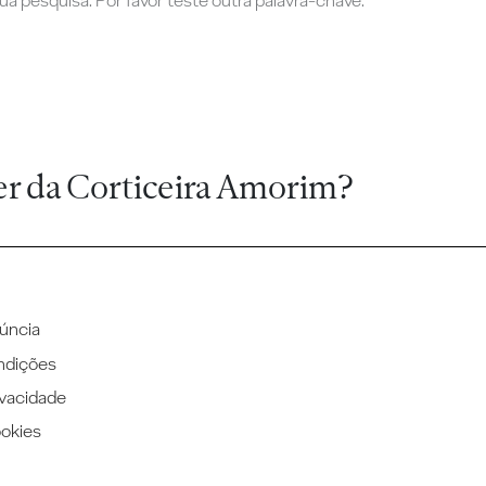
a pesquisa. Por favor teste outra palavra-chave.
er da Corticeira Amorim?
úncia
ndições
ivacidade
ookies