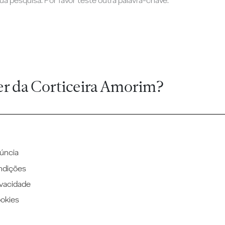
a pesquisa. Por favor teste outra palavra-chave.
er da Corticeira Amorim?
úncia
ndições
ivacidade
ookies