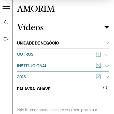
AMORIM
Vídeos
Vídeos
Filtrar
EN
UNIDADE DE NEGÓCIO
OUTROS
INSTITUCIONAL
2015
Não foi encontrado nenhum resultado para a sua