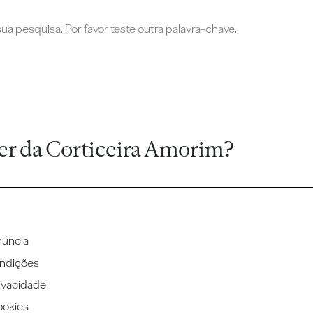
a pesquisa. Por favor teste outra palavra-chave.
er da Corticeira Amorim?
núncia
ndições
rivacidade
ookies