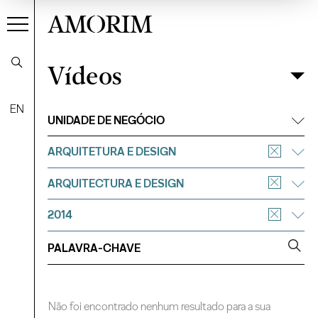
AMORIM
Vídeos
Vídeos
Filtrar
EN
UNIDADE DE NEGÓCIO
ARQUITETURA E DESIGN
ARQUITECTURA E DESIGN
2014
Não foi encontrado nenhum resultado para a sua