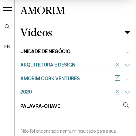
AMORIM
Vídeos
Vídeos
Filtrar
EN
UNIDADE DE NEGÓCIO
ARQUITETURA E DESIGN
AMORIM CORK VENTURES
2020
Não foi encontrado nenhum resultado para a sua