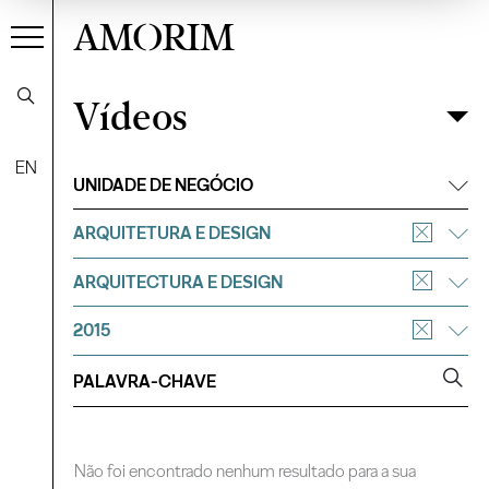
AMORIM
Vídeos
Vídeos
Filtrar
EN
UNIDADE DE NEGÓCIO
ARQUITETURA E DESIGN
ARQUITECTURA E DESIGN
2015
Não foi encontrado nenhum resultado para a sua