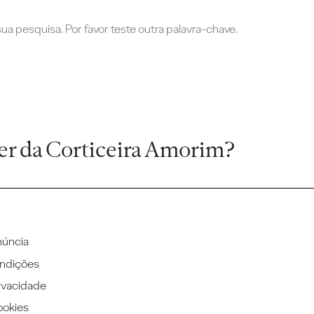
a pesquisa. Por favor teste outra palavra-chave.
er da Corticeira Amorim?
núncia
ndições
rivacidade
ookies