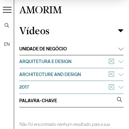
AMORIM
Vídeos
Vídeos
Filtrar
EN
UNIDADE DE NEGÓCIO
ARQUITETURA E DESIGN
ARCHITECTURE AND DESIGN
2017
Não foi encontrado nenhum resultado para a sua