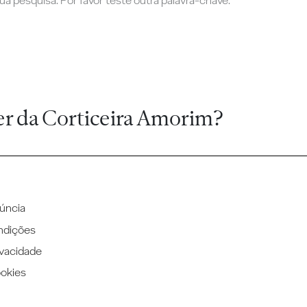
a pesquisa. Por favor teste outra palavra-chave.
er da Corticeira Amorim?
úncia
ndições
ivacidade
ookies