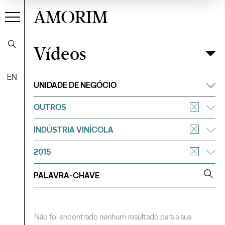
AMORIM
Vídeos
Vídeos
Filtrar
EN
UNIDADE DE NEGÓCIO
OUTROS
INDÚSTRIA VINÍCOLA
2015
Não foi encontrado nenhum resultado para a sua