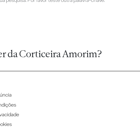
a pesquisa. Por favor teste outra palavra-chave.
er da Corticeira Amorim?
úncia
ndições
ivacidade
ookies