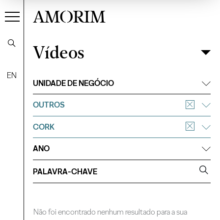
AMORIM
Vídeos
Vídeos
Filtrar
EN
UNIDADE DE NEGÓCIO
OUTROS
CORK
ANO
Não foi encontrado nenhum resultado para a sua