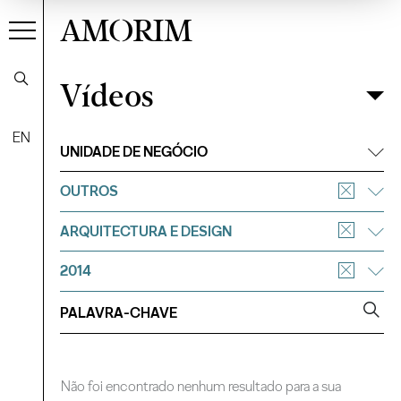
AMORIM
Vídeos
Vídeos
Filtrar
EN
UNIDADE DE NEGÓCIO
OUTROS
ARQUITECTURA E DESIGN
2014
Não foi encontrado nenhum resultado para a sua