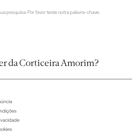
a pesquisa. Por favor teste outra palavra-chave.
er da Corticeira Amorim?
núncia
ndições
rivacidade
ookies