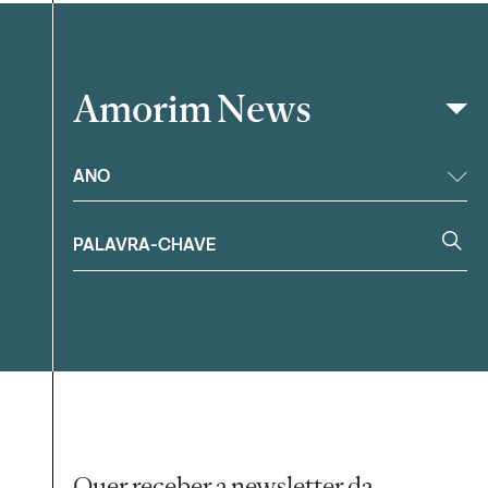
Amorim News
Filtrar
ANO
Quer receber a newsletter da