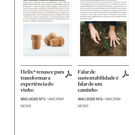
Helix® renasce para
Falar de
transformar a
sustentabilidade é
experiência do
falar de um
vinho
caminho
ANO 2025 Nº3
/ AMORIM
ANO 2025 Nº2
/ AMORIM
NEWS
NEWS