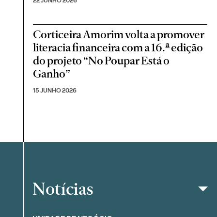
22 JUNHO 2026
Corticeira Amorim volta a promover
literacia financeira com a 16.ª edição
do projeto “No Poupar Está o
Ganho”
15 JUNHO 2026
Notícias
Filtrar